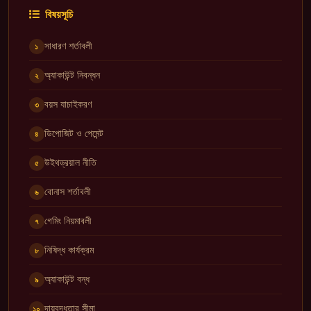
বিষয়সূচি
সাধারণ শর্তাবলী
১
অ্যাকাউন্ট নিবন্ধন
২
বয়স যাচাইকরণ
৩
ডিপোজিট ও পেমেন্ট
৪
উইথড্রয়াল নীতি
৫
বোনাস শর্তাবলী
৬
গেমিং নিয়মাবলী
৭
নিষিদ্ধ কার্যক্রম
৮
অ্যাকাউন্ট বন্ধ
৯
দায়বদ্ধতার সীমা
১০