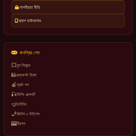
গোপনীয়তা নীতি
অ্যাপ ডাউনলোড
জনপ্রিয় গেম
💥
বুম লিজেন্ড
🎱
জ্যাকপট বিঙ্গো
🍎
ফ্রুট শপ
🎣
ফিশিং এক্সপার্ট
🤿
ডাইভিং
🧞
জিনিস ৩ উইশেস
🎰
ট্রিপল