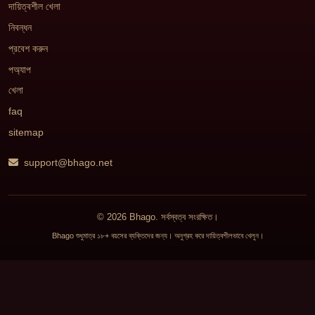
দায়িত্বশীল খেলা
নিবন্ধন
প্রবেশ করুন
পঅ্যাপ
খেলা
faq
sitemap
support@bhago.net
© 2026 Bhago. সর্বস্বত্ব সংরক্ষিত।
Bhago শুধুমাত্র ১৮+ বয়সের ব্যক্তিদের জন্য। অনুগ্রহ করে দায়িত্বশীলভাবে খেলুন।